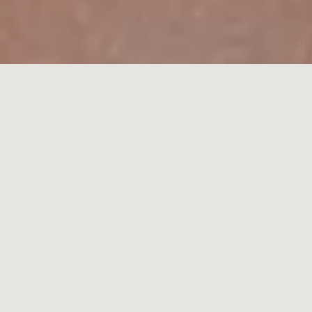
Client.
Rôles.
biborg
Direction artistique
biggerband
Display HTML5
room22
Animation
Année.
2017 - 2024
Présentation.
Une sélection de bannières HTML5 
pour les marques grand public. 